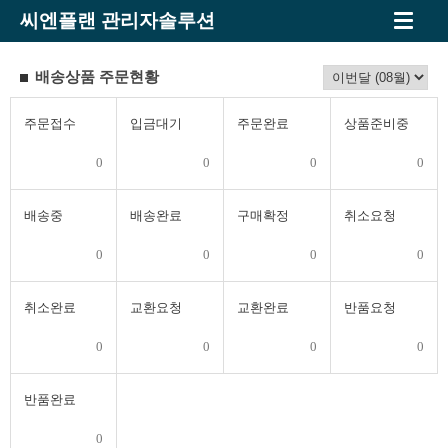
씨엔플랜 관리자솔루션
배송상품 주문현황
주문접수
입금대기
주문완료
상품준비중
0
0
0
0
배송중
배송완료
구매확정
취소요청
0
0
0
0
취소완료
교환요청
교환완료
반품요청
0
0
0
0
반품완료
0