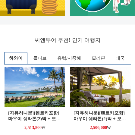
씨엔투어 추천! 인기 여행지
하와이
몰디브
유럽/지중해
필리핀
태국
[자유허니문][렌트카포함]
[자유허니문][렌트카포함]
마우이 쉐라톤(2)박 + 오아
마우이 쉐라톤(2)박 + 오아
후 하얏트 리젠시(3)박 6/7
후 하얏트 리젠시(3)박 6/7
2,513,800
₩
2,500,000
₩
일 *** 일정별 보기 ***
일 *** 출발일별 보기 ***